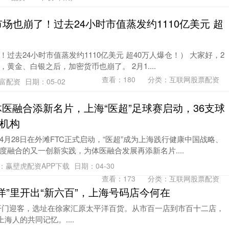
场也崩了！过去24小时市值蒸发约1110亿美元 超
过去24小时市值蒸发约1110亿美元 超40万人爆仓！） 大家好，2
黄金、白银之后，加密货币也崩了。 2月1....
查看：
180
分类：
互联网股票配资
趣富配资
日期：05-02
体医融合添新名片，上海“医超”足球赛启动，36支球
机构
月28日在外滩FTC正式启动，“医超”成为上海践行健康中国战略、
融合的又一创新实践，为体医融合发展再添新名片....
：赢壁虎配资APP下载
日期：04-30
查看：
173
分类：
互联网股票配资
洋”里开出“新六百”，上海号码店今何在
NG开门迎客，选址在徐家汇原太平洋百货。从市百一店到市百十二店，
海人的共同记忆。....