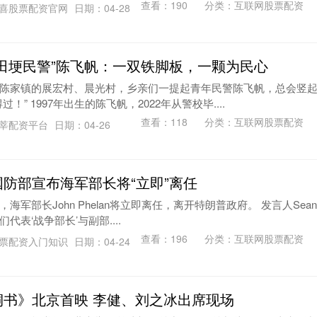
查看：
190
分类：
互联网股票配资
喜股票配资官网
日期：04-28
“田埂民警”陈飞帆：一双铁脚板，一颗为民心
陈家镇的展宏村、晨光村，乡亲们一提起青年民警陈飞帆，总会竖
” 1997年出生的陈飞帆，2022年从警校毕....
查看：
118
分类：
互联网股票配资
莘配资平台
日期：04-26
国防部宣布海军部长将“立即”离任
军部长John Phelan将立即离任，离开特朗普政府。 发言人Sean
我们代表‘战争部长’与副部....
查看：
196
分类：
互联网股票配资
票配资入门知识
日期：04-24
桐书》北京首映 李健、刘之冰出席现场