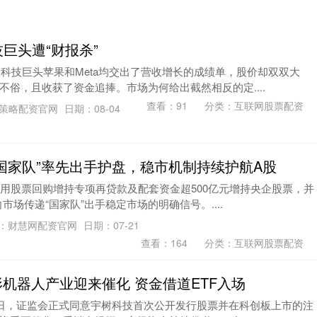
巨头遭“财报杀”
股科技巨头苹果和Meta均交出了营收增长的成绩单，股价却双双大
俗，且收获了资金追捧。市场为何给出截然相反的定....
查看：
91
分类：
互联网股票配资
策略配资官网
日期：08-04
“国家队”率先出手护盘，稳市机制持续护航A股
使用股票回购增持专项再贷款及配套资金超500亿元增持央企股票，并
向市场传递“国家队”出手稳定市场的明确信号。....
：财慧网配资官网
日期：07-21
查看：
164
分类：
互联网股票配资
形机器人产业迎来催化 资金借道ETF入场
月2日，证监会正式同意宇树科技首次公开发行股票并在科创板上市的注