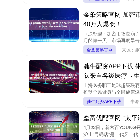
金夆策略官网 加密市
40万人爆仓！
（原标题：加密市场也崩了！
月的第一天，市场再度暴击，
金夆策略官网
来源：
驰牛配资APP下载 
队来自各级医疗卫生
上海医务职工足球超级联赛4
推动全民健身与全民健康深度
驰牛配资APP下载
来源
垒富优配官网 “太平
4月22日，新六百YOU
沪上“号码店”是一代又一代上