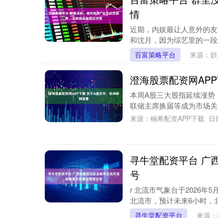
情
近期，内娱最让人意外的友
和沈月，因为综艺里的一段
百富策略平台
来源：炒
澄海股票配资网AP
本周A股三大股指延续涨势
联储主席换届等成为市场关
来源：楠希配资APP下载
日
寻牛堂配资平台 广
号
r 北流市气象台于2026
北流市，预计未来6小时，北
寻牛堂配资平台
来源：