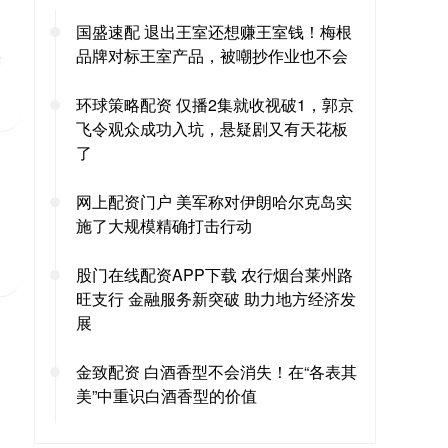
国盛速配 退出王室还想赚王室钱！梅根
品牌对标王室产品，被嘲抄作业也不会
棣
环球策略配资 仅播2集就收视破1，郭京
飞令观众成功入坑，悬疑剧又有天花板
了
网上配资门户 美军称对伊朗哈尔克岛实
施了大规模精确打击行动
股门在线配资APP下载 农行烟台莱州路
旺支行 金融服务新突破 助力地方经济发
展
金致配资 白酒香型不会消失！在“各表其
美”中重识白酒香型的价值