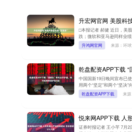
升宏网官网 美股科技
□本报记者 郝健 近日，美
跌；微软和亚马逊同样业绩不
升鸿网官网
来源：环球
乾盘配资APP下载 
中国国新19日晚间宣布已
用两个“坚定”和两个“坚决”
乾盘配资APP下载
来源
悦来网APP下载 人
证券时报记者 王小芊 7