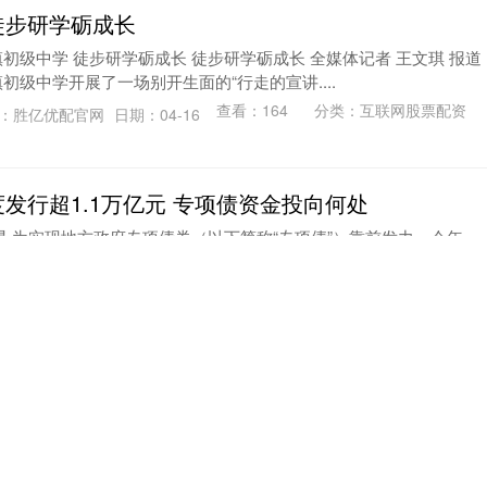
徒步研学砺成长
初级中学 徒步研学砺成长 徒步研学砺成长 全媒体记者 王文琪 报道
初级中学开展了一场别开生面的“行走的宣讲....
查看：
164
分类：
互联网股票配资
：胜亿优配官网
日期：04-16
发行超1.1万亿元 专项债资金投向何处
昊 为实现地方政府专项债券（以下简称“专项债”）靠前发力，今年一
超1.1万亿元，较去年同期多发近2000亿....
来网配资APP下载
日期：04-14
查看：
177
分类：
互联网股票配资
 南极海冰消融，帝企鹅等濒危
N）近日发布最新濒危物种评估结果显示，受气候变化持续加剧影响，
和南极毛皮海豹正被推向灭绝边缘。新版《IUCN濒....
源：低吸配资APP下载
日期：04-12