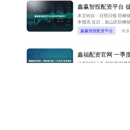
鑫赢智投配资平台 
本文转自：日照日报 巨峰镇
本报讯 近日，岚山区巨峰镇
鑫赢智投配资平台
来源
鑫福配资官网 一季度
证券时报记者 贺觉渊 郭博
季度，各地累计发行新增专项债
鑫福配资官网
来源：悦
股票怎样加杠杆平台
国际自然保护联盟（IUC
南极两种标志性动物：帝企鹅
股票怎样加杠杆平台
来