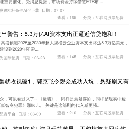
重要催化。受消息提振，市场资金持续借道ETF布....
股票杠杆条件APP下载
日期：07-07
查看：
165
分类：
互联网股票配资
出警告：5.3万亿AI资本支出正逼近信贷饱和！
treet） 高盛预测2025至2030年超大规模云企业资本支出将达5.3万亿美元，
到2028年即需....
查看：
145
分类：
互联网股票配资
为国际配资
日期：06-23
2集就收视破1，郭京飞令观众成功入坑，悬疑剧又有
众，可以看过来了-- 《迷墙》。 同样是悬疑喜剧，同样是现实中透
低智商犯罪》那味儿。 关键是这部剧的代入感更强....
查看：
210
分类：
互联网股票配资
配资平台
日期：06-09
没他、被叫垫底! 沈月玩笑越界，王鹤棣首度回应伤