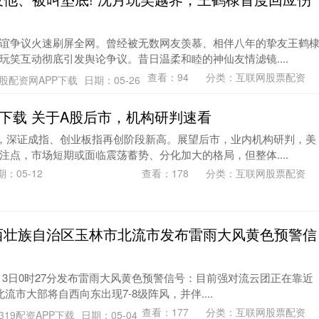
谊争议火速刷屏全网。曾经被无数网友羡慕、相伴八年的挚友王鹤
玩笑互动彻底引发舆论争议。昔日温柔和睦的神仙友情滤镜....
查看：
94
分类：
互联网股票配资
股配资网APP下载
日期：05-26
P下载 关于A股后市，机构研判速看
，深证成指、创业板指再创阶段新高。展望后市，业内机构研判，美
注点，市场短期或面临震荡蓄势、分化加大的格局，但整体....
期：05-12
查看：
178
分类：
互联网股票配资
西壮族自治区玉林市北流市发布雷雨大风黄色预警信
年5月3日0时27分发布雷雨大风黄色预警信号：目前强对流云团正在靠近
流市大部将自西向东出现7-8级阵风，并伴....
查看：
177
分类：
互联网股票配资
319配资APP下载
日期：05-04