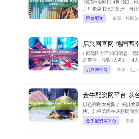
1905电影网讯 4月19
片厂党委书记荆鲁洲，导演西
巨龙配资
来源：炒股
启兴网官网 德国西
r 据德国方面18日消息
炸事件，导致1人死亡、4人重
启兴网官网
来源：点点
金牛配资网平台 以
以色列剧本被撕了 美以关
协。如果美国在谈判期间突然
金牛配资网平台
来源：