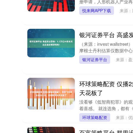
册申请，人形机器人产业再迎
悦来网APP下载
来源：
银河证券平台 高盛发
（来源：invest walls
摩根士丹利估算仅数据中心建设
银河证券平台
来源：盈
环球策略配资 仅播
天花板了
没看够《低智商犯罪》的观
着喜感。 就连选角，都有《
环球策略配资
来源：优
百富策略平台 群里