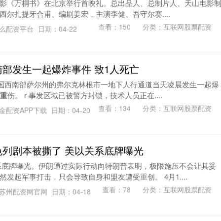
日，电影《万桐书》在北京举行首映礼。总出品人、总制片人、天山电影
尔扎提牙合甫、编剧姜宏，主演李健、吾守尔赛....
查看：
150
分类：
互联网股票配资
怎么配资平台
日期：04-22
南部发生一起爆炸事件 致1人死亡
，德国西南部萨尔州的弗尔克林根市一地下人行通道当天凌晨发生一起爆
伤。 r 事发区域已被警方封锁，技术人员正在....
查看：
134
分类：
互联网股票配资
金配资APP下载
日期：04-20
色列剧本被撕了 美以关系底牌曝光
系底牌曝光。伊朗通过实际行动向特朗普表明，极限施压不会让其妥
发起军事打击，只会导致自身和盟友遭受重创。 4月1....
查看：
78
分类：
互联网股票配资
苏州配资网官网
日期：04-18