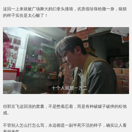
这回一上来就被广场舞大妈们拿头撞墙，劣质假珍珠粉撒一身，狼狈
的样子实在是太心酸了！
但郭京飞这回演的窝囊，不是憋着忍着，而是有种破罐子破摔的松弛
感。
不管别人怎么打怎么骂，永远都是一副半死不活的样子，确实让人看
着就来气。