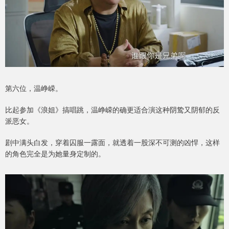
第六位，温峥嵘。
比起参加《浪姐》搞唱跳，温峥嵘的确更适合演这种阴鸷又阴郁的反
派恶女。
剧中满头白发，穿着囚服一露面，就透着一股深不可测的凶悍，这样
的角色完全是为她量身定制的。