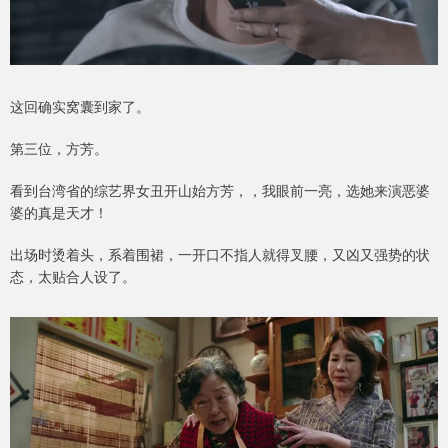
这回确实窝囊到家了。
第三位，方芳。
看到台湾省的综艺界女丑开山始方芳，，我眼前一亮，选她来演恶婆
婆的真是天才！
出场时烫着头，系着围裙，一开口不指人就得叉腰，又凶又强势的状
态，太贴合人设了。