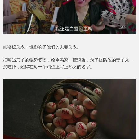
而婆媳关系，也影响了他们的夫妻关系。
把嘴当刀子的强势婆婆，给余鸣家一筐鸡蛋，为了提防他的妻子文一
彤吃掉，还得在每一个鸡蛋上写上孙女的名字。