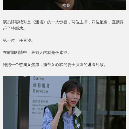
演员阵容绝对是《迷墙》的一大惊喜，两位主演，四位配角，直接撑
起了整部戏。
第一位，任素汐。
在前期剧情中，最戳人的就是任素汐。
她把一个憋屈又焦虑，痛苦又心软的妻子演绎的淋漓尽致。