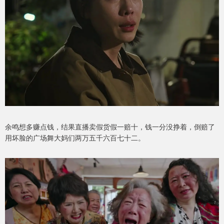
余鸣想多赚点钱，结果直播卖假货假一赔十，钱一分没挣着，倒赔了
用坏脸的广场舞大妈们两万五千六百七十二。