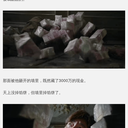
那面被他砸开的墙里，既然藏了3000万的现金。
天上没掉馅饼，但墙里掉馅饼了。