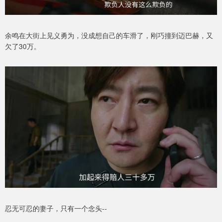
余鸣在大街上见义勇为，没成想自己的车滑了，刚巧撞到迈巴赫，又
欠了30万。
忍无可忍的妻子，只有一个念头--