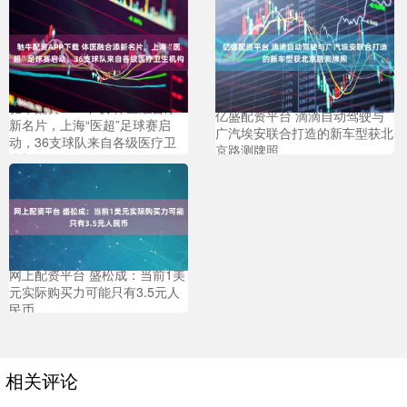
驰牛配资APP下载 体医融合添
亿盛配资平台 滴滴自动驾驶与
新名片，上海“医超”足球赛启
广汽埃安联合打造的新车型获北
动，36支球队来自各级医疗卫
京路测牌照
生机构
网上配资平台 盛松成：当前1美
元实际购买力可能只有3.5元人
民币
相关评论