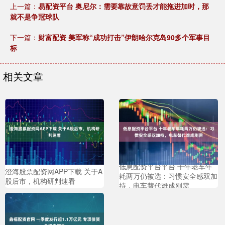
上一篇：
易配资平台 奥尼尔：需要靠故意罚丢才能拖进加时，那
就不是争冠球队
下一篇：
财富配资 美军称“成功打击”伊朗哈尔克岛90多个军事目
标
相关文章
低息配资平台平台 十年老车年
澄海股票配资网APP下载 关于A
耗两万仍被选：习惯安全感双加
股后市，机构研判速看
持，电车替代难成刚需