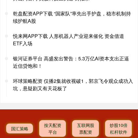
乾盘配资APP下载 “国家队”率先出手护盘，稳市机制持
续护航A股
悦来网APP下载 人形机器人产业迎来催化 资金借道
ETF入场
银河证券平台 高盛发出警告：5.3万亿AI资本支出正逼
近信贷饱和！
环球策略配资 仅播2集就收视破1，郭京飞令观众成功入
坑，悬疑剧又有天花板了
按天配资
互联网股
炒股10倍
国汇策略
平台
票配资
杠杆软件