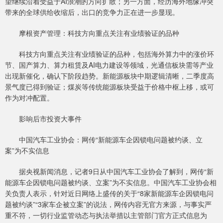
望继续沿着受益于AI浪潮的方向扩散；另一方面，经历海外地缘冲突
带来的全球供给收缩后，出口的竞争力正在进一步显现。
摩根资产管理：科技方向重点关注有业绩验证的品种
科技方向重点关注有业绩验证的品种，包括海外算力中的涨价环
节、国产算力、算力租赁及AI电力建设等领域，光通信板块需等产业
出现新催化，确认下阶段趋势。新能源板块中期逻辑清晰，二季度高
景气度已得到验证；煤炭等传统能源板块受益于价格中枢上移，或可
作为对冲配置。
影响后市投资大事件
中国汽车工业协会：网传“新能源车企因锁电问题被约谈、立
案”为不实信息
据央视新闻消息，记者9日从中国汽车工业协会了解到，网传“新
能源车企因锁电问题被约谈、立案”为不实信息。中国汽车工业协会相
关负责人表示，针对近日网络上盛传的关于“8家新能源车企因锁电问
题被约谈”“3家车企被立案”的说法，网传内容无官方来源，与事实严
重不符，一切行业监管动态与执法举措以主管部门官方正式信息为