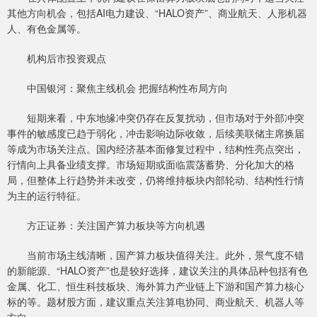
其他方向机会，包括AI电力建设、“HALO资产”、商业航天、人形机器
人、有色金属等。
机构后市投资观点
中国银河：聚焦主线机会 把握结构性布局方向
短期来看，中东地缘冲突仍存在反复扰动，但市场对于外部冲突
事件的敏感度已趋于弱化，冲击影响边际收敛，后续美联储主席换届
等成为市场关注点。国内经济基本面修复过程中，结构性亮点突出，
行情向上具备业绩支撑。市场短期或面临震荡蓄势、分化加大的格
局，但整体上行趋势并未改变，仍将维持板块内部轮动、结构性行情
为主的运行特征。
方正证券：关注国产算力板块等方向机遇
当前市场主线清晰，国产算力板块值得关注。此外，景气度不错
的新能源、“HALO资产”也是较好选择，建议关注的具体品种包括有色
金属、化工、恒生科技板块、海外算力产业链上下游和国产算力核心
标的等。题材股方面，建议重点关注算电协同、商业航天、机器人等
方向。