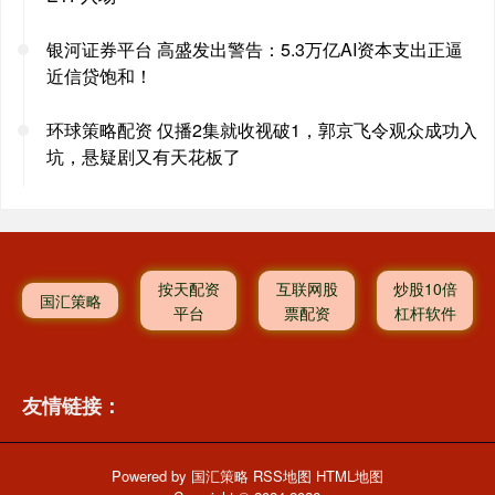
银河证券平台 高盛发出警告：5.3万亿AI资本支出正逼
近信贷饱和！
环球策略配资 仅播2集就收视破1，郭京飞令观众成功入
坑，悬疑剧又有天花板了
按天配资
互联网股
炒股10倍
国汇策略
平台
票配资
杠杆软件
友情链接：
Powered by
国汇策略
RSS地图
HTML地图