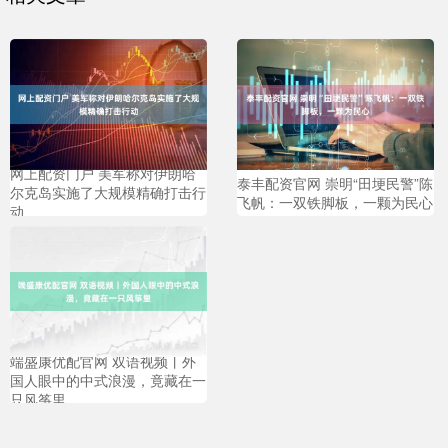
网上配资门户 美军称对伊朗哈
泰丰配资官网 崇明“田埂民警”陈
尔克岛实施了大规模精确打击行
飞帆：一双铁脚板，一颗为民心
动
端盛康优配官网 双语视频丨外
国人眼中的中式浪漫，竟藏在一
只风筝里