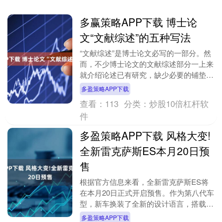
多赢策略APP下载 博士论
文“文献综述”的五种写法
“文献综述”是博士论文必写的一部分。然
而，不少博士论文的文献综述部分一上来
就介绍论述已有研究，缺少必要的铺垫和
过渡，不利于评审专家和读者快速阅读，
多盈策略APP下载
理解其写作思路....
查看：
113
分类：
炒股10倍杠杆软
件
多盈策略APP下载 风格大变!
全新雷克萨斯ES本月20日预
售
根据官方信息来看，全新雷克萨斯ES将
在本月20日正式开启预售。作为第八代车
型，新车换装了全新的设计语言，搭载油
混和纯电双动力形式，同样会以进口的方
多盈策略APP下载