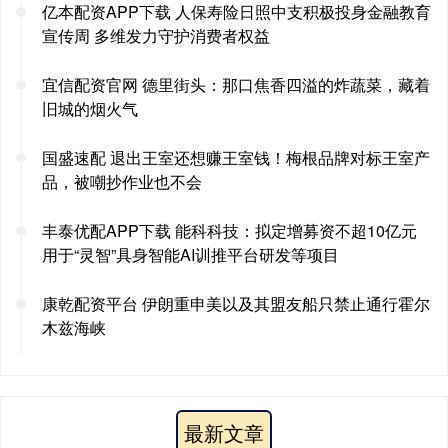
亿本配资APP下载 人保寿险日照中支积极投身金融教育
宣传周 多维发力守护消费者权益
宜信配资官网 德里街头：那口焦香四溢的炸蔬菜，藏着
旧城的烟火气
国盛速配 退出王室还想赚王室钱！梅根品牌对标王室产
品，被嘲抄作业也不会
丰泰优配APP下载 能科科技：拟定增募资不超10亿元
用于“灵智”具身智能AI训推平台研发等项目
康乾配资平台 伊朗重申美以及其盟友船只禁止通行霍尔
木兹海峡
最新文章