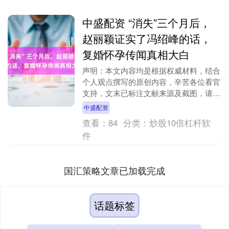
中盛配资 “消失”三个月后，
赵丽颖证实了冯绍峰的话，
复婚怀孕传闻真相大白
声明：本文内容均是根据权威材料，结合
个人观点撰写的原创内容，辛苦各位看官
支持，文末已标注文献来源及截图，请知
悉。 文丨饭团 编辑丨妍桦 无论是生长环
中盛配资
境，还是人生....
查看：
84
分类：
炒股10倍杠杆软
件
国汇策略文章已加载完成
话题标签