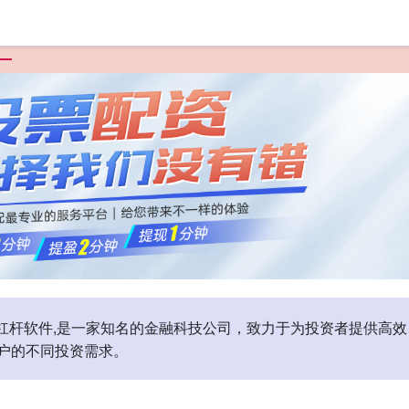
页
国汇策略
按天配资平台
互联网股票配资
炒股10倍杠杆
0倍杠杆软件,是一家知名的金融科技公司，致力于为投资者提供
户的不同投资需求。