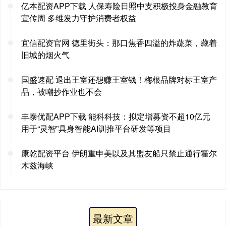
亿本配资APP下载 人保寿险日照中支积极投身金融教育
宣传周 多维发力守护消费者权益
宜信配资官网 德里街头：那口焦香四溢的炸蔬菜，藏着
旧城的烟火气
国盛速配 退出王室还想赚王室钱！梅根品牌对标王室产
品，被嘲抄作业也不会
丰泰优配APP下载 能科科技：拟定增募资不超10亿元
用于“灵智”具身智能AI训推平台研发等项目
康乾配资平台 伊朗重申美以及其盟友船只禁止通行霍尔
木兹海峡
最新文章