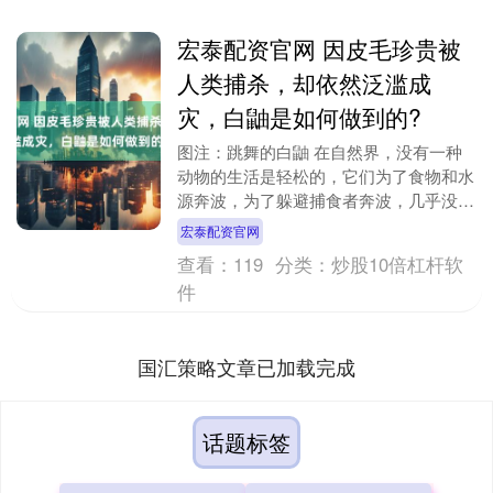
宏泰配资官网 因皮毛珍贵被
人类捕杀，却依然泛滥成
灾，白鼬是如何做到的?
图注：跳舞的白鼬 在自然界，没有一种
动物的生活是轻松的，它们为了食物和水
源奔波，为了躲避捕食者奔波，几乎没有
悠闲享乐的时间。 在捕食者中，为了提
宏泰配资官网
升自己的捕食能力....
查看：
119
分类：
炒股10倍杠杆软
件
国汇策略文章已加载完成
话题标签