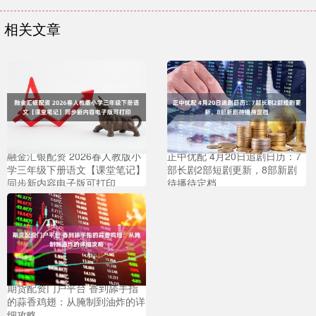
相关文章
融金汇银配资 2026春人教版小
正中优配 4月20日追剧日历：7
学三年级下册语文【课堂笔记】
部长剧2部短剧更新，8部新剧
同步新内容电子版可打印
待播待定档
期货配资门户平台 香到舔手指
的蒜香鸡翅：从腌制到油炸的详
细攻略