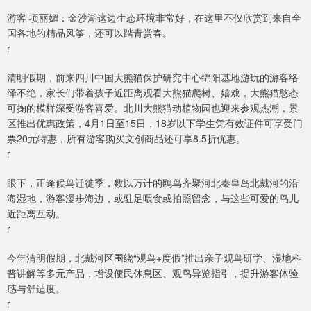
游客 项丽媚：金沙湖这边生态环境非常好，在这里不仅欣赏到来自全
国各地的精品风筝，还可以踏青赏春。
r
清明假期，前来四川中国大熊猫保护研究中心绵阳基地游玩的游客络
绎不绝，家长们带着孩子近距离观看大熊猫爬树、嬉戏，大熊猫憨态
可掬的模样深受游客喜爱。北川大熊猫动植物园也迎来参观热潮，景
区推出优惠政策，4月1日至15日，18岁以下学生凭有效证件可享受门
票20元特惠，所有游客购买文创商品还可享8.5折优惠。
r
眼下，正逢候鸟迁徙季，数以万计的鸥鸟齐聚河北秦皇岛北戴河的沿
海湿地，游客漫步海边，或驻足喂食或拍照留念，与这些可爱的鸟儿
近距离互动。
r
今年清明假期，北戴河区围绕“观鸟+度假”推出亲子观鸟研学、湿地科
普讲解等多元产品，增设便民休息区、观鸟导览指引，提升游客体验
感与舒适度。
r