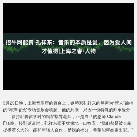
3月29日晚，上海音乐厅的舞台上，钢琴家孔祥东的琴声为“新人”徐持
的“琴声谊长”专场音乐会响起。他的到来，只因一份特殊的师承缘分
——徐持耶鲁留学时的钢琴指导老师，正是自己的恩师 Claude
Frank。接到邀请时，孔祥东毫不犹豫地一口答应：“我们都是被长辈
提携着长大的，能和年轻人合作，是我的福分，希望能帮她更出彩。”