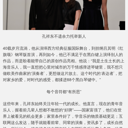
孔祥东不遗余力托举新人
40载岁月流淌，他从演绎西方经典征服国际舞台，到担纲吕其明《红
旗颂》钢琴版首演，再到如今，他已不满足于在黑白键上演绎别人的
作品，而是盼着能带自己的原创作品亮相。他说：“我是土生土长的上
海音乐人，我一直想把心里对城市的万千情感弹进琴键里，我不想只
做欧美作曲家的‘演奏者’，更想做这片故土、这个时代的‘表达者’，把
对家乡的爱，对时代的感受，都揉进88个黑白琴键中。”
每个音符都“有所思”
这些年来，孔祥东始终关注年轻一代的成长。他直言，现在的青年音
乐人，握着前几辈人想都不敢想的“好牌”——国家富强了，他们在世
界上被看见的机会更多；家里条件好了，学音乐的物质基础更足；互
联网这么发达，随手就能看前辈、同辈的演奏，资讯多了，成长自然